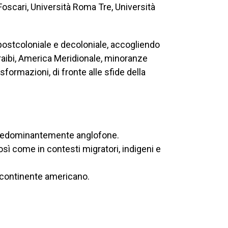
 Foscari, Università Roma Tre, Università
 postcoloniale e decoloniale, accogliendo
raibi, America Meridionale, minoranze
formazioni, di fronte alle sfide della
tà predominantemente anglofone.
osì come in contesti migratori, indigeni e
l continente americano.