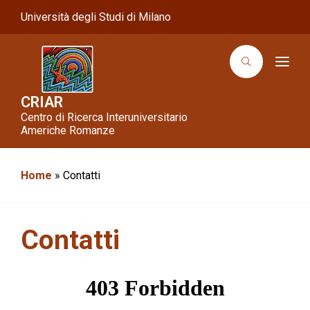
Università degli Studi di Milano
T
o
g
g
CRIAR
l
Centro di Ricerca Interuniversitario
e
n
Americhe Romanze
a
v
i
g
Home
»
Contatti
a
t
i
o
n
Contatti