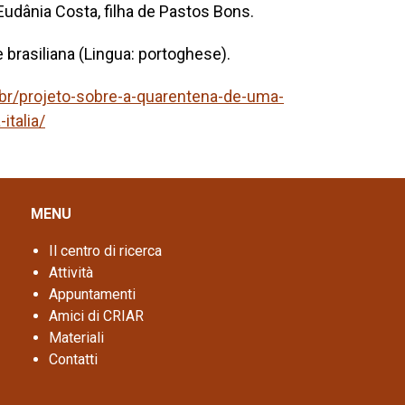
Eudânia Costa, filha de Pastos Bons.
e brasiliana (Lingua: portoghese).
.br/projeto-sobre-a-quarentena-de-uma-
talia/
MENU
Il centro di ricerca
Attività
Appuntamenti
Amici di CRIAR
Materiali
Contatti