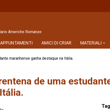
sitario Americhe Romanze
APPUNTAMENTI
AMICI DI CRIAR
MATERIALI
ante maranhense ganha destaque na Itália.
arentena de uma estudan
tália.
Ta